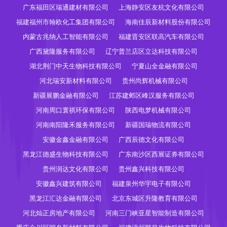
广东福田区瑞通建材有限公司
上海静安区友杭文化有限公司
福建福州市翰欧化工集团有限公司
海南佳辰新材料股份有限公司
内蒙古兆纳人工智能有限公司
福建晋安区联高汽车有限公司
广西黛隆服务有限公司
辽宁普兰店区立达科技有限公司
湖北荆门中天生物科技有限公司
宁夏山全金融有限公司
河北瑞安新材料有限公司
贵州尚辉机械有限公司
新疆展鹏金融有限公司
江苏建邺区峰汉服务有限公司
河南周口寰祺环保有限公司
陕西电梦机械有限公司
河南南阳隆禾服务有限公司
新疆国瑞物流有限公司
安徽金鑫金融有限公司
广西辰德文化有限公司
黑龙江德盛生物科技有限公司
广东南沙区西展证券有限公司
贵州润达文化有限公司
贵州鑫兴科技有限公司
安徽鑫兴建筑有限公司
福建泉州华宇电子有限公司
黑龙江汇达金融有限公司
北京东城区升隆教育有限公司
河北灿正房地产有限公司
河南三门峡亚星智能制造有限公司